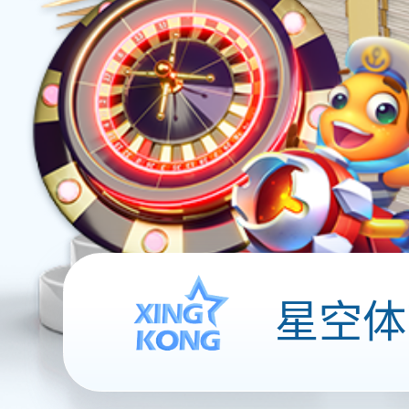
港口码头
造纸业
军工/航空航天
光伏/风电/锂电
再生能源/垃圾处理
冶炼/铸造
电动重卡智能换电
新闻资讯
公司新闻
行业动态
技术知识
联系开云Kaiyun