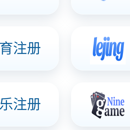
大
业化
设进入高潮，起重机市场急速扩张，起重机的大型化趋势已经成
大
起重机市场急速扩张，起重机的大型化趋势已经成为不可逆转的
要求越来越高，就势必对能耗的控制和起重机性能的要求越来越
，性价比高的起重机械将在未来更有市场。