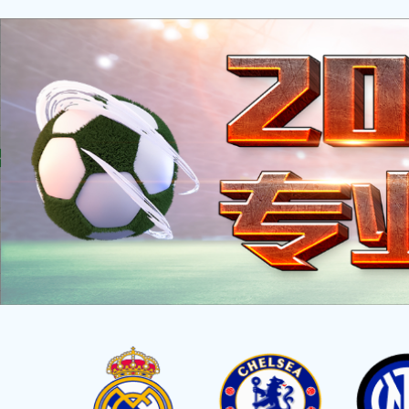
首页
走进开云Kaiyun
关于开云Kaiyun
公司介绍
大事记
资质证书
招贤纳士
产品中心
欧式起重机
智能起重机
重载桁架机器人
吊具/索具/工
开云Kaiyun服务
工程案例
一般制造业
金属制品
汽车制造业
工程机械
造船业/船
锂电
再生能源/垃圾处理
冶炼/铸造
电动重卡智能换电
新闻资讯
公司新闻
行业动态
技术知识
联系开云Kaiyun
EN
首页
走进开云Kaiyun
关于开云Kaiyun