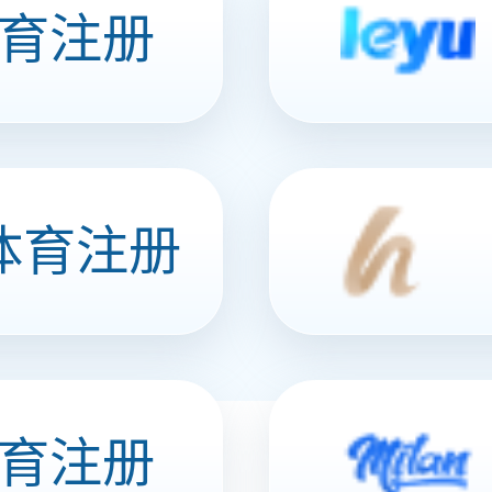
转
占销售总量的50%以上。由于起重机供应商众多，价格竞争愈演