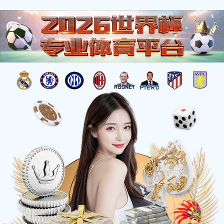
首页
走进开云Kaiyun
关于开云Kaiyun
公司介绍
大事记
资质证书
招贤纳士
产品中心
欧式起重机
智能起重机
重载桁架机器人
吊具/索具/工具
轻小型起重机
备品备件
开云Kaiyun服务
工程案例
一般制造业
金属制品
汽车制造业
工程机械
造船业/船舶
矿山机械制造
物流仓储
钢铁/铝/铜/有色
机床
飞机制造/
维修
医疗器械
薄膜行业
港口码头
造纸业
军工/航空航
光伏/风电/锂电
再生能源/垃圾处理
冶炼/铸造
电动重卡
智能换电
新闻资讯
公司新闻
行业动态
技术知识
联系开云Kaiyun
EN
首页