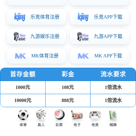
备品备件
开云Kaiyun服务
工程案例
一般制造业
金属制品
汽车制造业
工程机械
造船业/船舶
矿山机械制造
物流仓储
钢铁/铝/铜/有色
机床
飞机制造/维修