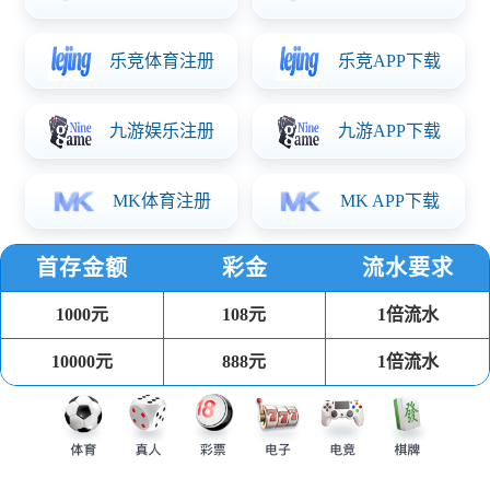
备品备件
开云Kaiyun服务
工程案例
一般制造业
金属制品
汽车制造业
工程机械
造船业/船舶
矿山机械制造
物流仓储
钢铁/铝/铜/有色
机床
飞机制造/维修